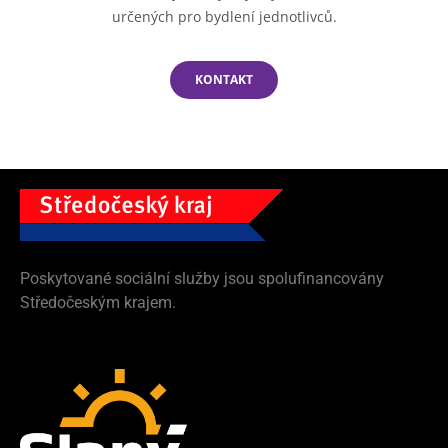
určených pro bydlení jednotlivců.
KONTAKT
Poskytované sociální služby jsou spolufinancovány
Středočeským krajem.