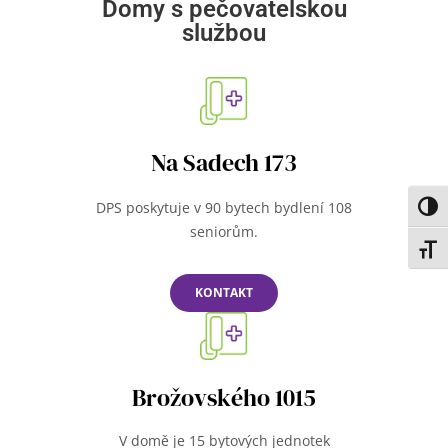
Domy s pečovatelskou
službou
Na Sadech 173
DPS poskytuje v 90 bytech bydlení 108
Toggl
seniorům.
Toggl
KONTAKT
Brožovského 1015
V domě je 15 bytových jednotek