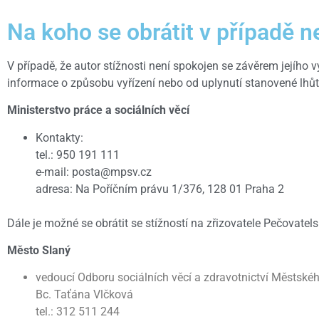
Na koho se obrátit v případě n
V případě, že autor stížnosti není spokojen se závěrem jejího 
informace o způsobu vyřízení nebo od uplynutí stanovené lhůty
Ministerstvo práce a sociálních věcí
Kontakty:
tel.: 950 191 111
e-mail: posta@mpsv.cz
adresa: Na Poříčním právu 1/376, 128 01 Praha 2
Dále je možné se obrátit se stížností na zřizovatele Pečovatel
Město Slaný
vedoucí Odboru sociálních věcí a zdravotnictví Městské
Bc. Taťána Vlčková
tel.: 312 511 244