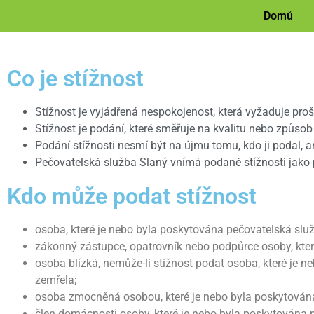
Domů
Co je stížnost
Stížnost je vyjádřená nespokojenost, která vyžaduje proš
Stížnost je podání, které směřuje na kvalitu nebo způso
Podání stížnosti nesmí být na újmu tomu, kdo ji podal, 
Pečovatelská služba Slaný vnímá podané stížnosti jako 
Kdo může podat stížnost
osoba, které je nebo byla poskytována pečovatelská slu
zákonný zástupce, opatrovník nebo podpůrce osoby, kter
osoba blízká, nemůže-li stížnost podat osoba, které je 
zemřela;
osoba zmocněná osobou, které je nebo byla poskytována
člen domácnosti osoby, které je nebo byla poskytována 