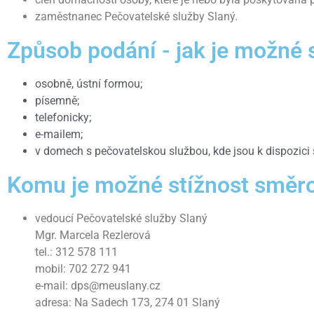
zaměstnanec Pečovatelské služby Slaný.
Způsob podání - jak je možné 
osobně, ústní formou;
písemně;
telefonicky;
e-mailem;
v domech s pečovatelskou službou, kde jsou k dispozici
Komu je možné stížnost směr
vedoucí Pečovatelské služby Slaný
Mgr. Marcela Rezlerová
tel.: 312 578 111
mobil: 702 272 941
e-mail: dps@meuslany.cz
adresa: Na Sadech 173, 274 01 Slaný