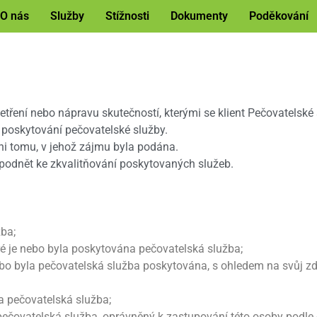
O nás
Služby
Stížnosti
Dokumenty
Poděkování
etření nebo nápravu skutečností, kterými se klient Pečovatelské 
b poskytování pečovatelské služby.
ani tomu, v jehož zájmu byla podána.
podnět ke zkvalitňování poskytovaných služeb.
žba;
é je nebo byla poskytována pečovatelská služba;
nebo byla pečovatelská služba poskytována, s ohledem na svůj zd
 pečovatelská služba;
pečovatelská služba, oprávněný k zastupování této osoby podl