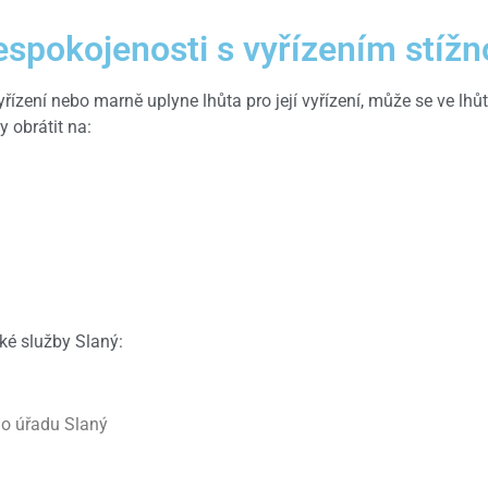
espokojenosti s vyřízením stížn
vyřízení nebo marně uplyne lhůta pro její vyřízení, může se ve lh
 obrátit na:
ské služby Slaný:
ho úřadu Slaný