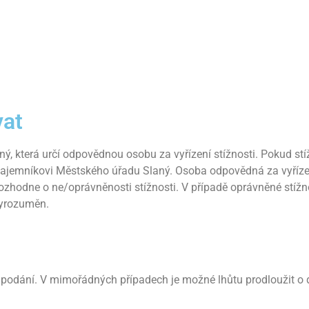
vat
aný, která určí odpovědnou osobu za vyřízení stížnosti. Pokud st
tajemníkovi Městského úřadu Slaný. Osoba odpovědná za vyřízení
ozhodne o ne/oprávněnosti stížnosti. V případě oprávněné stížno
vyrozuměn.
ho podání. V mimořádných případech je možné lhůtu prodloužit o 