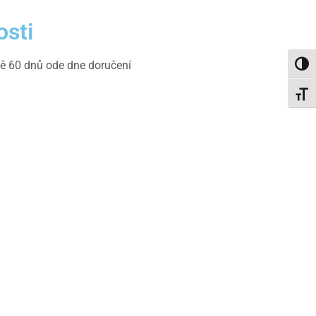
osti
ůtě 60 dnů ode dne doručení
Toggl
Toggl