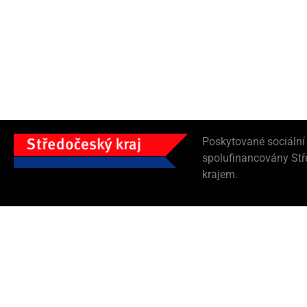
Poskytované sociální
spolufinancovány St
krajem.