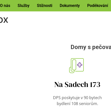
O nás
Služby
Stížnosti
Dokumenty
Poděkování
ox
Domy s pečova
Na Sadech 173
DPS poskytuje v 90 bytech
bydlení 108 seniorům.