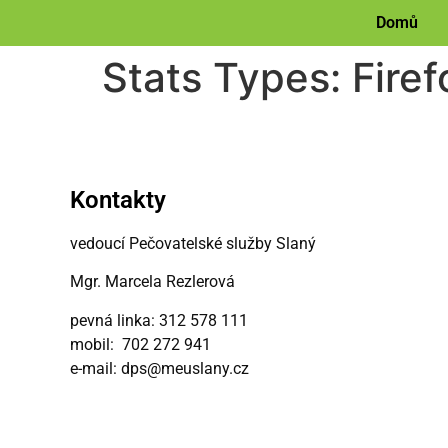
content
Domů
Stats Types:
Firef
Kontakty
vedoucí Pečovatelské služby Slaný
Mgr. Marcela Rezlerová
pevná linka: 312 578 111
mobil: 702 272 941
e-mail: dps@meuslany.cz