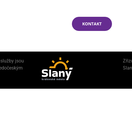
KONTAKT
 služby jsou
Zřiz
ředočeským
Slan